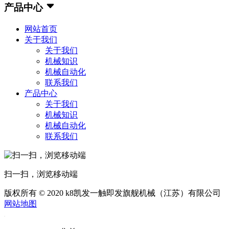
产品中心
网站首页
关于我们
关于我们
机械知识
机械自动化
联系我们
产品中心
关于我们
机械知识
机械自动化
联系我们
扫一扫，浏览移动端
版权所有 © 2020 k8凯发一触即发旗舰机械（江苏）有限公司
网站地图