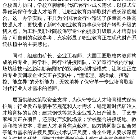
企校四方协同，学校立脚新时代矿冶行业成长需求，以模式立
异鞭策保守专业人才培育，让职业教育办学取财产成长深度融
合。这一办学实践，不只为全国冶金行业输送了多量高本质高
技强人才，更找准了新时代职业教育办事保守财产转型升级的
切入点，为工科类职业院校保守专业的提质升级取人才培育供
给了可自创的实践参考，充实彰显了职业教育正在现代财产系
统扶植中的主要感化。
同时，组建由矿长、企业工程师、大国工匠取校内教师构
成的跨专业、跨学科、跨行业讲授团队，立异奉行“校内学做
场坊练技+企业实境场砺能”的双场联动讲授模式，让学生正在
跨专业实训取企业实正在实践中，“懂道理、精操做、擅智
控、能立异”的分析能力，无效填补了保守单一专业培育取新
时代行业人才需求的差距。
层面供给政策取资金支撑，为保守专业人才培育模式保驾
护航；行业发布最新手艺规范和人才需求，锚定新时代矿冶人
才培育标的目的；建龙钢铁等龙头企业投入出产设备、手艺专
家和实正在项目，还原财产实践场景；学校整合讲授场地、教
师和教研资本，搭建人才培育焦点载体。四方协同制定贴合岗
亭能力需求的讲授尺度取技术认证尺度，将企业用人要求深度
融入讲授各环节，同时打制“通钢冶金大学”“黄金财产学院”等