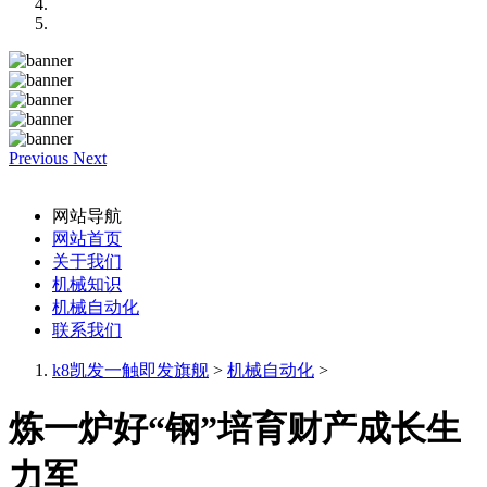
Previous
Next
网站导航
网站首页
关于我们
机械知识
机械自动化
联系我们
k8凯发一触即发旗舰
>
机械自动化
>
炼一炉好“钢”培育财产成长生
力军