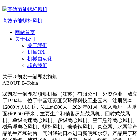
高效节能螺杆风机
网站首页
关于我们
关于我们
机械知识
机械自动化
联系我们
关于k8凯发一触即发旗舰
ABOUT B-Tohin
k8凯发一触即发旗舰机械（江苏）有限公司，外资企业，成立
于1994年，位于中国江苏宜兴环保科技工业园内，注册资本
12000万人民币，员工约300人。2024年01月已搬入新址，占地
面积69500平米，主要生产和销售罗茨鼓风机、回转式鼓风
机、单级高速离心风机、多级离心风机、空气悬浮离心风机、
磁悬浮离心风机、螺杆风机、玻璃钢风机、真空泵、水泵等产
品的生产和销售，同时经销日本进口新明和水泵。产品用于环
保水处理、建材水泥、化工、电力、石油、钢铁、冶金、矿