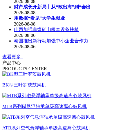
2026-08-08
财产成长开新局丨从“敢出海”到“会出
2026-08-08
用数据“看见”大学生就业
2026-08-08
山西加强非煤矿山根本设备扶植
2026-08-06
泰国推出新行动加强中小企业合作力
2026-08-06
查看更多..
产品中心
PRODUCTS CENTER
BK型三叶罗茨鼓风机
MTB系列磁悬浮轴承单级高速离心鼓风机
ATB系列空气悬浮轴承单级高速离心鼓风机