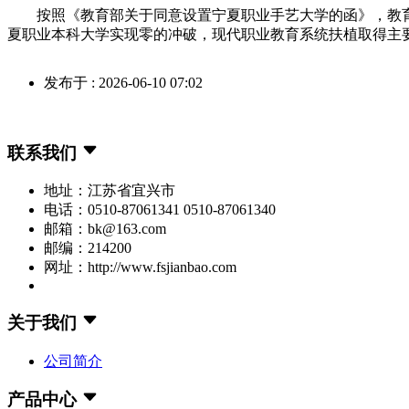
按照《教育部关于同意设置宁夏职业手艺大学的函》，教育部
夏职业本科大学实现零的冲破，现代职业教育系统扶植取得主
发布于 : 2026-06-10 07:02
联系我们
地址：江苏省宜兴市
电话：0510-87061341 0510-87061340
邮箱：bk@163.com
邮编：214200
网址：http://www.fsjianbao.com
关于我们
公司简介
产品中心