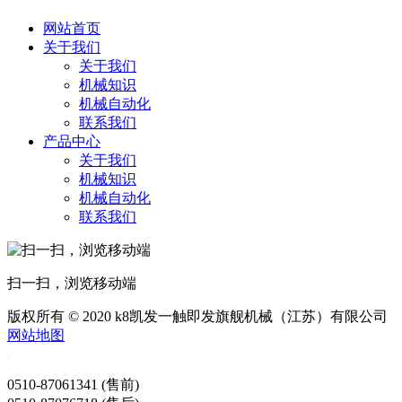
网站首页
关于我们
关于我们
机械知识
机械自动化
联系我们
产品中心
关于我们
机械知识
机械自动化
联系我们
扫一扫，浏览移动端
版权所有 © 2020 k8凯发一触即发旗舰机械（江苏）有限公司
网站地图
0510-87061341 (售前)